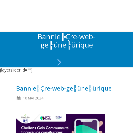
Bannie╠Çre-web-
ge╠üne╠ürique
[layerslider id=""]
Bannie╠Çre-web-ge╠üne╠ürique
10 MAI 2024