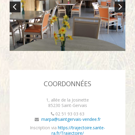
COORDONNÉES
1, allée de la Josinette
85230 Saint-Gervais
02 51 93 03 63
marpa@saintgervais-vendee.fr
Inscription via
https://trajectoire.sante-
ra.fr/Trajectoire/