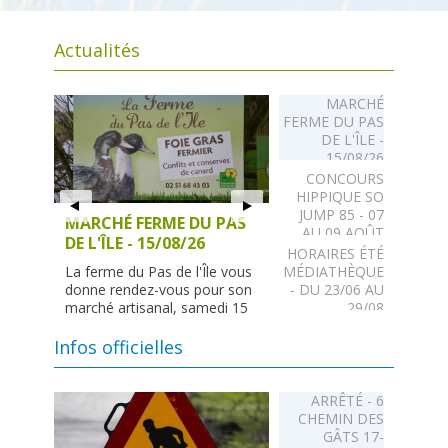
Actualités
MARCHÉ
FERME DU PAS
DE L'ÎLE -
15/08/26
CONCOURS
HIPPIQUE SO
JUMP 85 - 07
MARCHÉ FERME DU PAS
CONCOURS HIPPIQUE
AU 09 AOÛT
DE L'ÎLE - 15/08/26
SO JUMP 85 - 07 AU 09
HORAIRES ÉTÉ
AOÛT
La ferme du Pas de l'Île vous
MÉDIATHÈQUE
donne rendez-vous pour son
- DU 23/06 AU
Concours de saut d’obstacles
marché artisanal, samedi 15
29/08
pro et amateur organisé par
août de 10h à 19h....
Lire la
l’association So Jump 85. Du
COHABITATION
suite
Infos officielles
07 au 09 août au haras des
INTERGÉNÉRATIONNELL
Presnes...
Lire la suite
ARRÊTÉ - 6
LA HALTE DU
CHEMIN DES
COEUR -
GÂTS 17-
RECHERCHE