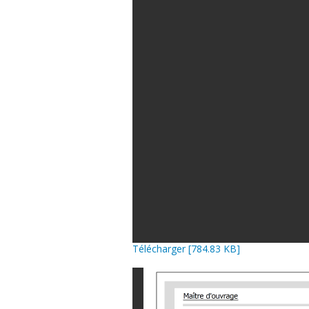
Télécharger [784.83 KB]