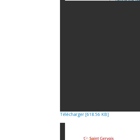
Télécharger [618.56 KB]