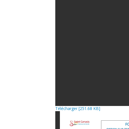
Télécharger [251.68 KB]