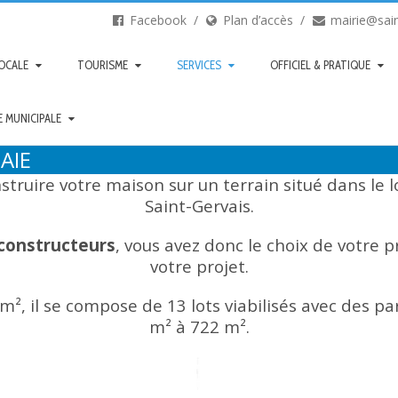
Facebook
Plan d’accès
mairie@sain
LOCALE
TOURISME
SERVICES
OFFICIEL & PRATIQUE
E MUNICIPALE
AIE
struire votre maison sur un terrain situé dans le
l
Saint-Gervais.
 constructeurs
, vous avez donc le choix de votre p
votre projet.
 m², il se compose de 13 lots viabilisés avec des p
m² à 722 m².