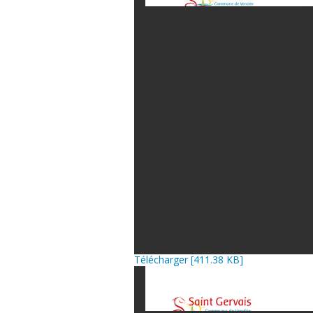
Télécharger [411.38 KB]