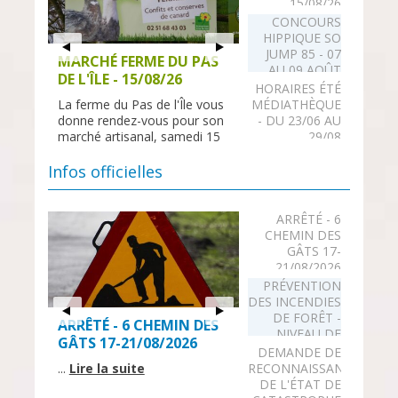
15/08/26
CONCOURS
HIPPIQUE SO
JUMP 85 - 07
MARCHÉ FERME DU PAS
CONCOURS HIPPIQUE
AU 09 AOÛT
DE L'ÎLE - 15/08/26
SO JUMP 85 - 07 AU 09
HORAIRES ÉTÉ
AOÛT
La ferme du Pas de l'Île vous
MÉDIATHÈQUE
donne rendez-vous pour son
- DU 23/06 AU
Concours de saut d’obstacles
marché artisanal, samedi 15
29/08
pro et amateur organisé par
août de 10h à 19h....
Lire la
l’association So Jump 85. Du
COHABITATION
suite
Infos officielles
07 au 09 août au haras des
INTERGÉNÉRATIONNELL
Presnes...
Lire la suite
ARRÊTÉ - 6
LA HALTE DU
CHEMIN DES
COEUR -
GÂTS 17-
RECHERCHE
21/08/2026
BÉNÉVOLES
PRÉVENTION
LIGUE CONTRE
DES INCENDIES
LE CANCER
DE FORÊT -
ARRÊTÉ - 6 CHEMIN DES
NIVEAU DE
PRÉVENTION DES
GÂTS 17-21/08/2026
RISQUE ÉLEVÉ
DEMANDE DE
INCENDIES DE FORÊT -
COMMUNAUTÉ
(ORANGE)
...
Lire la suite
RECONNAISSANCE
PROFESSIONNELLE
NIVEAU DE RISQUE ÉLEVÉ
DE L'ÉTAT DE
TERRITORIALE
(ORANGE)