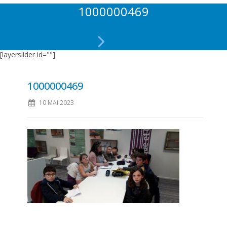
1000000469
[layerslider id=""]
1000000469
10 MAI 2023