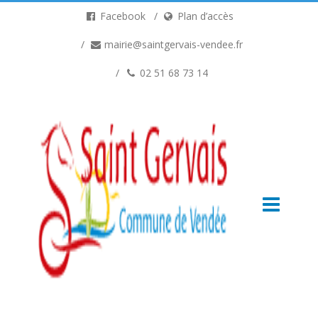
Facebook
Plan d’accès
mairie@saintgervais-vendee.fr
02 51 68 73 14