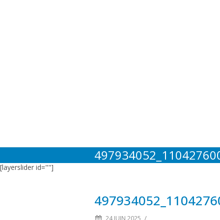
497934052_11042760
[layerslider id=""]
497934052_1104276
/
24 JUIN 2025