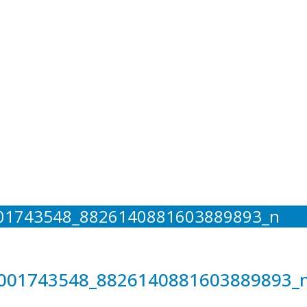
01743548_8826140881603889893_n
001743548_8826140881603889893_