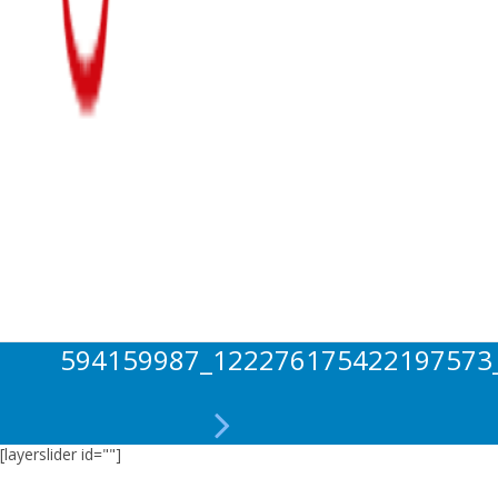
594159987_122276175422197573
[layerslider id=""]