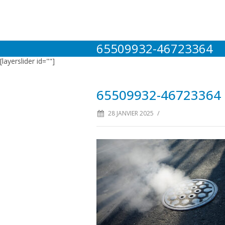
65509932-46723364
[layerslider id=""]
65509932-46723364
/
28 JANVIER 2025