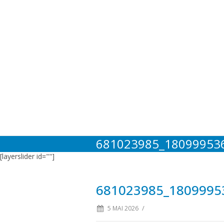
681023985_18099953
[layerslider id=""]
681023985_1809995
/
5 MAI 2026