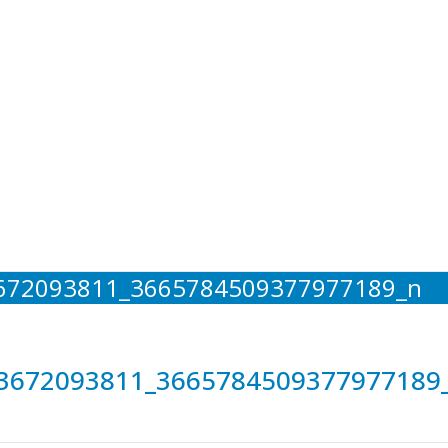
672093811_3665784509377977189_n
3672093811_3665784509377977189