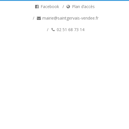
Facebook
Plan d’accès
mairie@saintgervais-vendee.fr
02 51 68 73 14