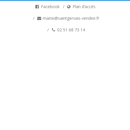
Facebook
Plan d’accès
mairie@saintgervais-vendee.fr
02 51 68 73 14