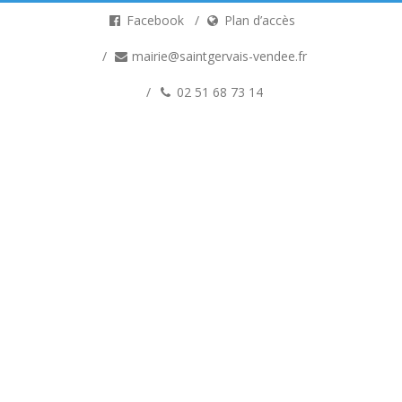
Facebook
Plan d’accès
mairie@saintgervais-vendee.fr
02 51 68 73 14