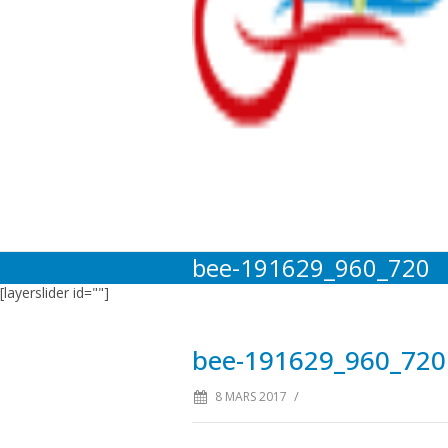
bee-191629_960_720
[layerslider id=""]
bee-191629_960_720
/
8 MARS 2017