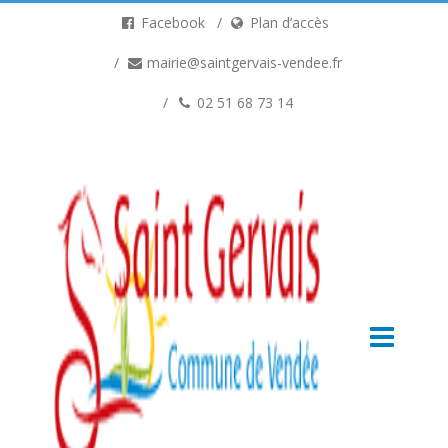
Facebook
Plan d’accès
mairie@saintgervais-vendee.fr
02 51 68 73 14