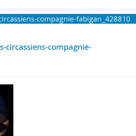
-circassiens-compagnie-fabigan_428810
es-circassiens-compagnie-