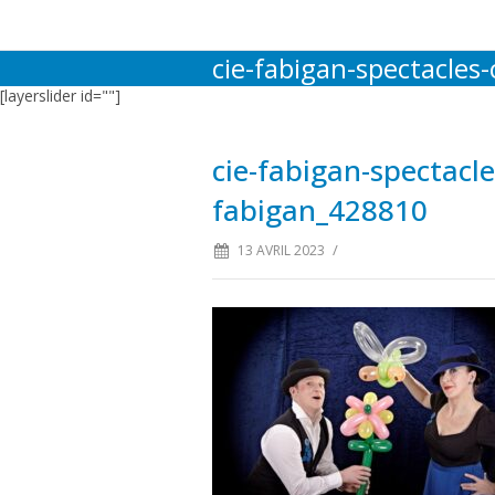
cie-fabigan-spectacles
[layerslider id=""]
cie-fabigan-spectacl
fabigan_428810
/
13 AVRIL 2023