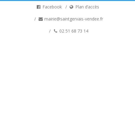
Facebook
Plan d’accès
mairie@saintgervais-vendee.fr
02 51 68 73 14