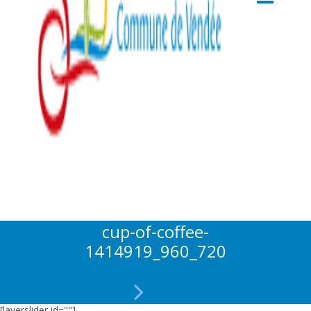
cup-of-coffee-
1414919_960_720
[layerslider id=""]