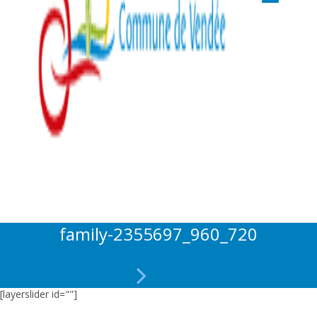
family-2355697_960_720
[layerslider id=""]