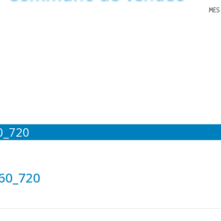
MES
0_720
960_720