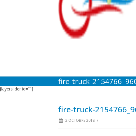
fire-truck-2154766_96
[layerslider id=""]
fire-truck-2154766_
/
2 OCTOBRE 2018