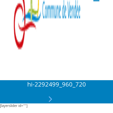
hi-2292499_960_720
[layerslider id=""]