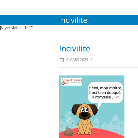
Incivilite
[layerslider id=""]
Incivilite
/
6 MARS 2025