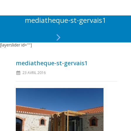
mediatheque-st-gervais1
[layerslider id=""]
mediatheque-st-gervais1
23 AVRIL 2016