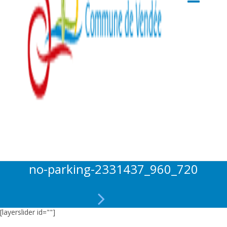
no-parking-2331437_960_720
[layerslider id=""]