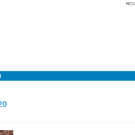
MES 
0
20