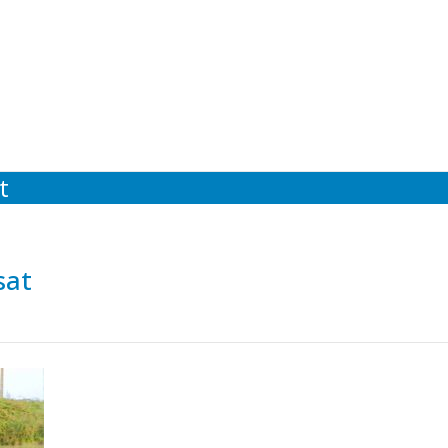
t
sat