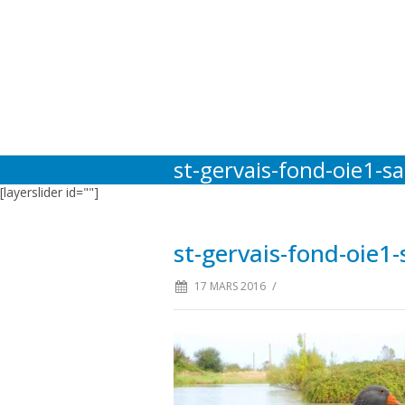
st-gervais-fond-oie1-sa
[layerslider id=""]
st-gervais-fond-oie1-
/
17 MARS 2016