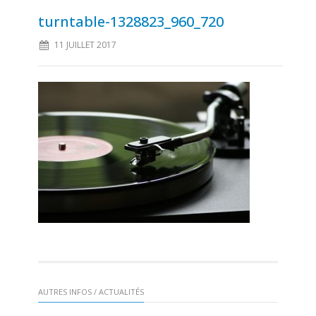
turntable-1328823_960_720
11 JUILLET 2017
AUTRES INFOS / ACTUALITÉS